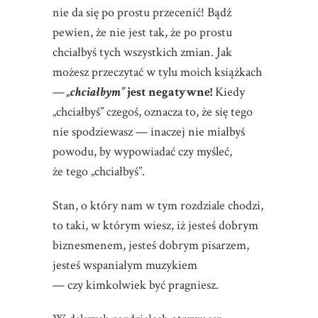
nie da się po prostu przecenić! Bądź
pewien, że nie jest tak, że po prostu
chciałbyś tych wszystkich zmian. Jak
możesz przeczytać w tylu moich książkach
—
„chciałbym”
jest negatywne!
Kiedy
„chciałbyś” czegoś, oznacza to, że się tego
nie spodziewasz — inaczej nie miałbyś
powodu, by wypowiadać czy myśleć,
że tego „chciałbyś”.
Stan, o który nam w tym rozdziale chodzi,
to taki, w którym wiesz, iż jesteś dobrym
biznesmenem, jesteś dobrym pisarzem,
jesteś wspaniałym muzykiem
— czy kimkolwiek być pragniesz.