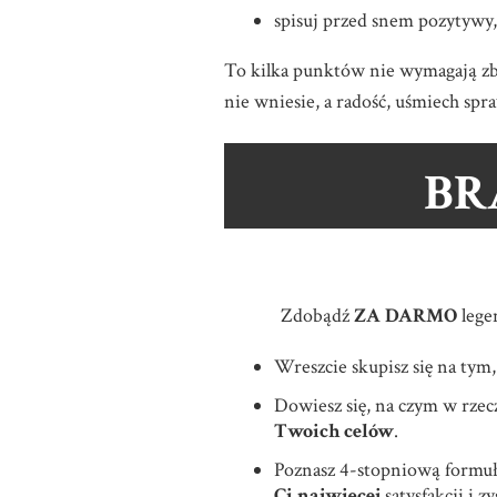
spisuj przed snem pozytywy,
To kilka punktów nie wymagają zby
nie wniesie, a radość, uśmiech spra
BR
Zdobądź
ZA DARMO
lege
Wreszcie skupisz się na tym
Dowiesz się, na czym w rz
Twoich celów
.
Poznasz 4-stopniową formuł
Ci najwięcej
satysfakcji i 