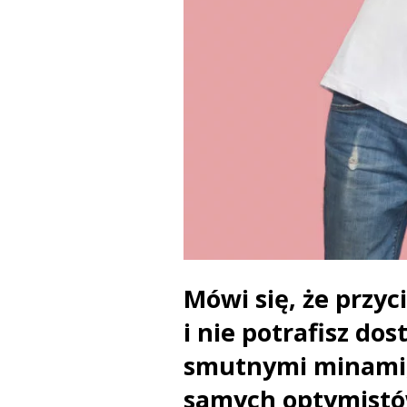
Mówi się, że przyci
i nie potrafisz do
smutnymi minami, n
samych optymistów