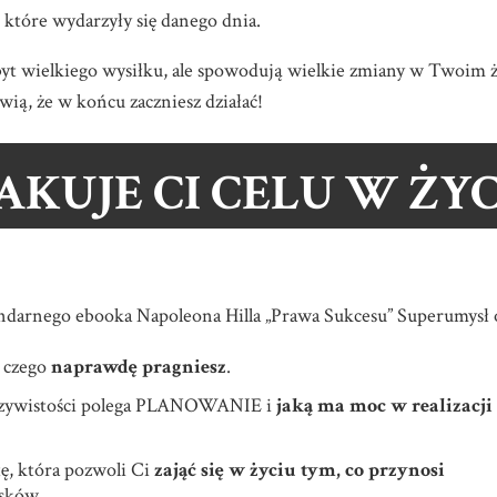
 które wydarzyły się danego dnia.
t wielkiego wysiłku, ale spowodują wielkie zmiany w Twoim ży
wią, że w końcu zaczniesz działać!
AKUJE CI CELU W ŻYC
ndarnego ebooka Napoleona Hilla „Prawa Sukcesu” Superumysł 
, czego
naprawdę pragniesz
.
eczywistości polega PLANOWANIE i
jaką ma moc w realizacji
ę, która pozwoli Ci
zająć się w życiu tym, co przynosi
zysków