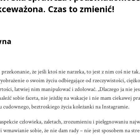
kceważona. Czas to zmienić!
wna
przekonanie, że jeśli ktoś nie narzeka, to jest z nim coś nie ta
 wyobrażenie o swoim życiu odbiegające od rzeczywistości, ciężko
ości, łatwiej nim manipulować i zdołować. „Dlaczego ja nie jes
naleźć sobie faceta, nie jeżdżę na wakacje i nie mam ciekawej pra
iu cudownego, beztroskiego życia koleżanki na Instagramie.
pekcie człowieka, zaletach, zrozumieniu i pielęgnowaniu najwa
ć i wmawianie sobie, że nie dam rady – nie jest sposobem na stre