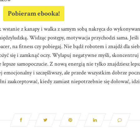
Pobieram ebooka!
ak wstanie z kanapy i walka z samym sobą nakręca do wykonywan
międzyludzką. Widząc postępy, motywacja przychodzi sama. Jeśli
cer, na fitness czy pobiegaj. Nie bądź robotem i znajdź dla sieb
ołożyć się i zamknąć oczy. Wyłapuj negatywne myśli, skoncentruj
je lepsze samopoczucie. Z nową energią nie tylko znajdziesz leps
j emocjonalny i szczęśliwszy, ale przede wszystkim dobrze poczu
łni zaakceptować, kiedy zamiast niepotrzebnie się dołować, idz