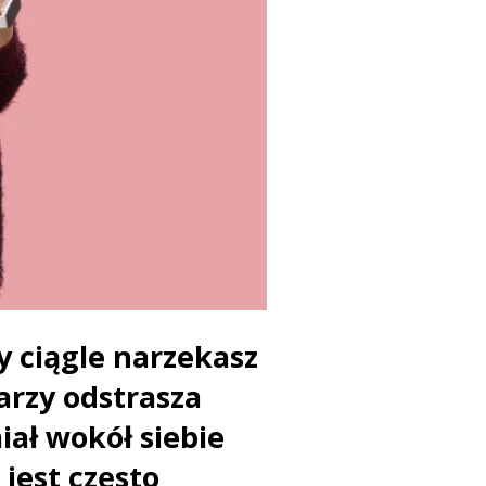
dy ciągle narzekasz
arzy odstrasza
iał wokół siebie
jest często