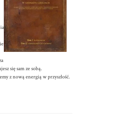
ia
ie
za
jesz się sam ze sobą.
iemy z nową energią w przyszłość.