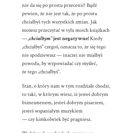
nie da się po prostu przecenić! Bądź
pewien, że nie jest tak, że po prostu
chciałbyś tych wszystkich zmian. Jak
możesz przeczytać w tylu moich książkach
—
„chciałbym”
jest negatywne!
Kiedy
„chciałbyś” czegoś, oznacza to, że się tego
nie spodziewasz — inaczej nie miałbyś
powodu, by wypowiadać czy myśleć,
że tego „chciałbyś”.
Stan, o który nam w tym rozdziale chodzi,
to taki, w którym wiesz, iż jesteś dobrym
biznesmenem, jesteś dobrym pisarzem,
jesteś wspaniałym muzykiem
— czy kimkolwiek być pragniesz.