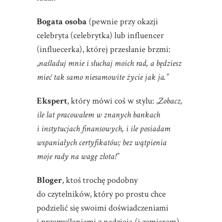
Bogata osoba
(pewnie przy okazji
celebryta (celebrytka) lub influencer
(influecerka), której przesłanie brzmi:
„naśladuj mnie i słuchaj moich rad, a będziesz
mieć tak samo niesamowite życie jak ja.”
Ekspert
, który mówi coś w stylu:
„Zobacz,
ile lat pracowałem w znanych bankach
i instytucjach finansowych, i ile posiadam
wspaniałych certyfikatów; bez wątpienia
moje rady na wagę złota!”
Bloger
, ktoś trochę podobny
do czytelników, który po prostu chce
podzielić się swoimi doświadczeniami
i przemyśleniami z nadzieją (i zamiarem),