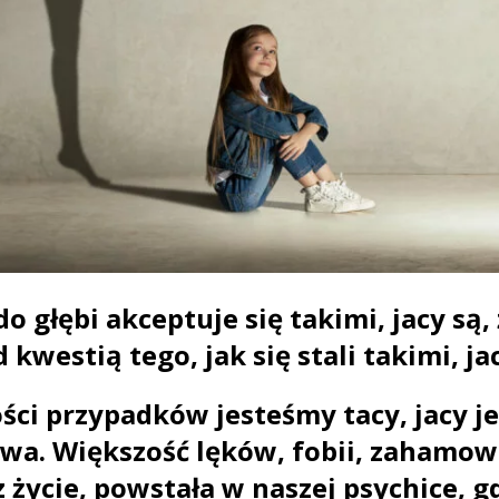
do głębi akceptuje się takimi, jacy są,
d kwestią tego,
jak się stali takimi, ja
ci przypadków jesteśmy tacy, jacy j
wa. Większość lęków, fobii, zahamo
 życie, powstała w naszej psychice, g