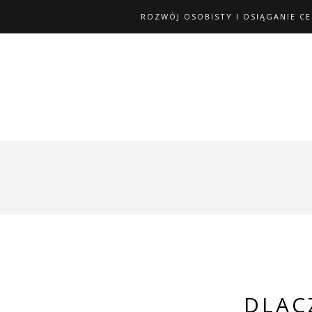
ROZWÓJ OSOBISTY I OSIĄGANIE C
DLACZ