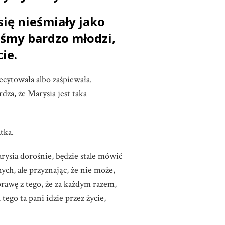
się nieśmiały jako
iśmy bardzo młodzi,
ie.
cytowała albo zaśpiewała.
dza, że Marysia jest taka
tka.
ysia dorośnie, będzie stale mówić
ch, ale przyznając, że nie może,
sprawę z tego, że za każdym razem,
tego ta pani idzie przez życie,