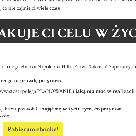
 co nie zajmie ci wiele czasu.
AKUJE CI CELU W ŻYC
ndarnego ebooka Napoleona Hilla „Prawa Sukcesu” Superumysł 
, czego
naprawdę pragniesz
.
eczywistości polega PLANOWANIE i
jaką ma moc w realizacji
ę, która pozwoli Ci
zająć się w życiu tym, co przynosi
zysków
Pobieram ebooka!