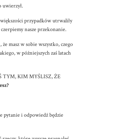
o uwierzył.
 większości przypadków utrwaliły
 czerpiemy nasze przekonanie.
, że masz w sobie wszystko, czego
kiego, w późniejszych zaś latach
ESTEŚ TYM, KIM MYŚLISZ, ŻE
esz?
wne pytanie i odpowiedź będzie
 rzeczy, które zawsze pragnąłeś