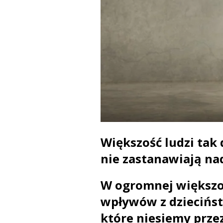
Większość ludzi tak 
nie zastanawiają na
W ogromnej większoś
wpływów z dziecińst
które niesiemy przez