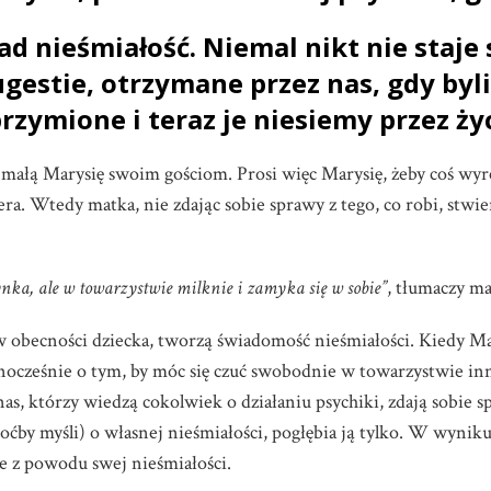
 nieśmiałość. Niemal nikt nie staje 
ugestie, otrzymane przez nas, gdy byl
zymione i teraz je niesiemy przez życ
ałą Marysię swoim gościom. Prosi więc Marysię, żeby coś wyre
ra. Wtedy matka, nie zdając sobie sprawy z tego, co robi, stwier
ynka, ale w towarzystwie milknie i zamyka się w sobie”
, tłumaczy ma
obecności dziecka, tworzą świadomość nieśmiałości. Kiedy Mar
nocześnie o tym, by móc się czuć swobodnie w towarzystwie inny
nas, którzy wiedzą cokolwiek o działaniu psychiki, zdają sobie 
ćby myśli) o własnej nieśmiałości, pogłębia ją tylko. W wyniku 
ie z powodu swej nieśmiałości.