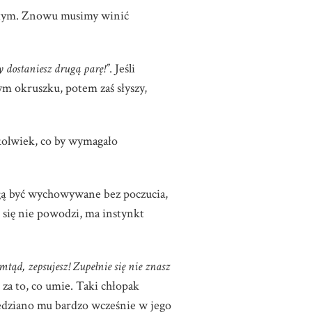
rosłym. Znowu musimy winić
 dostaniesz drugą parę!”
. Jeśli
tym okruszku, potem zaś słyszy,
okolwiek, co by wymagało
ogą być wychowywane bez poczucia,
 się nie powodzi, ma instynkt
mtąd, zepsujesz! Zupełnie się nie znasz
e za to, co umie. Taki chłopak
iedziano mu bardzo wcześnie w jego