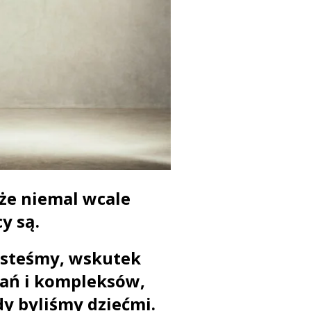
 że niemal wcale
cy są.
esteśmy, wskutek
wań i kompleksów,
dy byliśmy dziećmi.