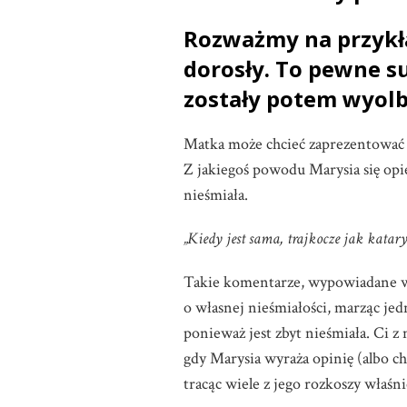
Rozważmy na przykład
dorosły. To pewne s
zostały potem wyolbr
Matka może chcieć zaprezentować m
Z jakiegoś powodu Marysia się opie
nieśmiała.
„Kiedy jest sama, trajkocze jak katar
Takie komentarze, wypowiadane w 
o własnej nieśmiałości, marząc jed
ponieważ jest zbyt nieśmiała. Ci z 
gdy Marysia wyraża opinię (albo cho
tracąc wiele z jego rozkoszy właśn