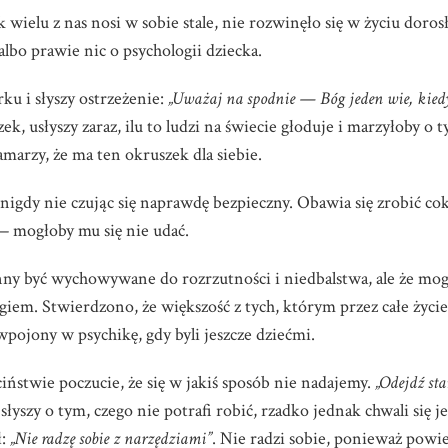
k wielu z nas nosi w sobie stale, nie rozwinęło się w życiu do
albo prawie nic o psychologii dziecka.
u i słyszy ostrzeżenie:
„Uważaj na spodnie — Bóg jeden wie, kiedy
k, usłyszy zaraz, ilu to ludzi na świecie głoduje i marzyłoby o 
amarzy, że ma ten okruszek dla siebie.
 nigdy nie czując się naprawdę bezpieczny. Obawia się zrobić c
— mogłoby mu się nie udać.
inny być wychowywane do rozrzutności i niedbalstwa, ale że m
giem. Stwierdzono, że większość z tych, którym przez całe życie
wpojony w psychikę, gdy byli jeszcze dziećmi.
iństwie poczucie, że się w jakiś sposób nie nadajemy.
„Odejdź sta
słyszy o tym, czego nie potrafi robić, rzadko jednak chwali się j
ł:
„Nie radzę sobie z narzędziami”
. Nie radzi sobie, ponieważ pow