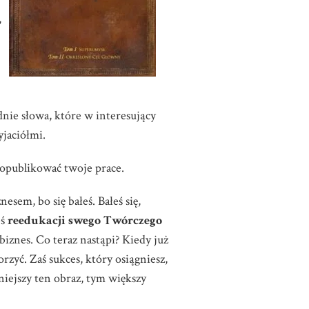
,
nie słowa, które w interesujący
yjaciółmi.
opublikować twoje prace.
esem, bo się bałeś. Bałeś się,
eś
reedukacji swego Twórczego
biznes. Co teraz nastąpi? Kiedy już
rzyć. Zaś sukces, który osiągniesz,
niejszy ten obraz, tym większy