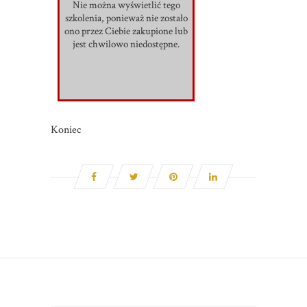
Nie można wyświetlić tego
szkolenia, ponieważ nie zostało
ono przez Ciebie zakupione lub
jest chwilowo niedostępne.
Koniec