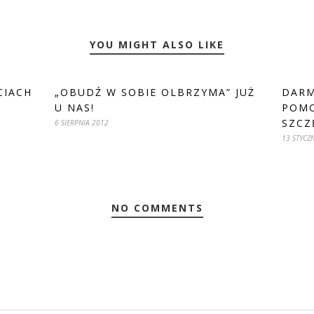
YOU MIGHT ALSO LIKE
CIACH
„OBUDŹ W SOBIE OLBRZYMA” JUŻ
DARM
U NAS!
POMO
SZCZ
6 SIERPNIA 2012
13 STYCZ
NO COMMENTS