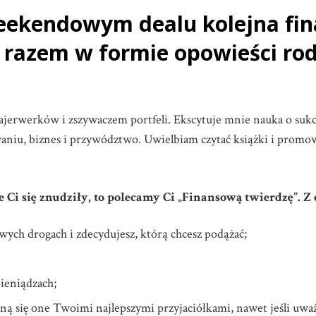
weekendowym dealu kolejna fi
m razem w formie opowieści r
jerwerków i zszywaczem portfeli. Ekscytuje mnie nauka o sukces
niu, biznes i przywództwo. Uwielbiam czytać książki i promow
 Ci się znudziły, to polecamy Ci „Finansową twierdzę”. Z c
wych drogach i zdecydujesz, którą chcesz podążać;
pieniądzach;
aną się one Twoimi najlepszymi przyjaciółkami, nawet jeśli uwa