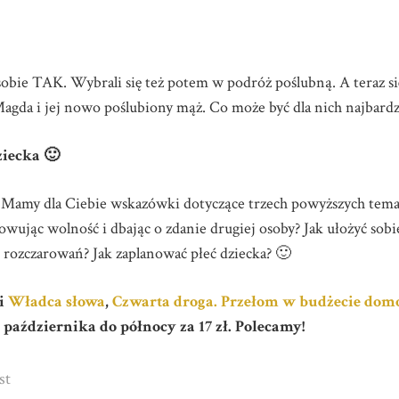
 sobie TAK. Wybrali się też potem w podróż poślubną. A teraz się
agda i jej nowo poślubiony mąż. Co może być dla nich najbard
ziecka 🙂
Mamy dla Ciebie wskazówki dotyczące trzech powyższych temat
wując wolność i dbając o zdanie drugiej osoby? Jak ułożyć sobi
 rozczarowań? Jak zaplanować płeć dziecka? 🙂
ji
Władca słowa
,
Czwarta droga. Przełom w budżecie d
0 października do północy za 17 zł. Polecamy!
st