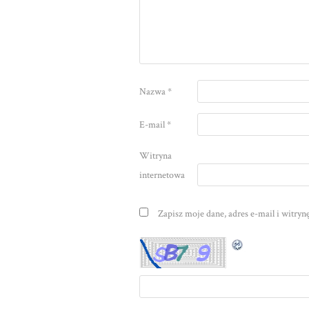
Nazwa
*
E-mail
*
Witryna
internetowa
Zapisz moje dane, adres e-mail i witry