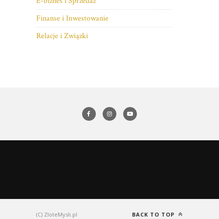
E-biznes i Sprzedaż
Finanse i Inwestowanie
Relacje i Związki
(C) ZloteMysli.pl
BACK TO TOP