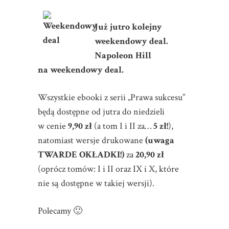
Już jutro kolejny
weekendowy deal.
Napoleon Hill
na weekendowy deal.
Wszystkie ebooki z serii „Prawa sukcesu”
będą dostępne od jutra do niedzieli
w cenie
9,90 zł
(a tom I i II za…
5 zł!
),
natomiast wersje drukowane
(uwaga
TWARDE OKŁADKI!)
za
20,90 zł
(oprócz tomów: I i II oraz IX i X, które
nie są dostępne w takiej wersji).
Polecamy 🙂