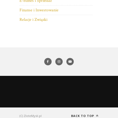
E-biznes i Sprzedaż
Finanse i Inwestowanie
Relacje i Związki
(C) ZloteMysli.pl
BACK TO TOP