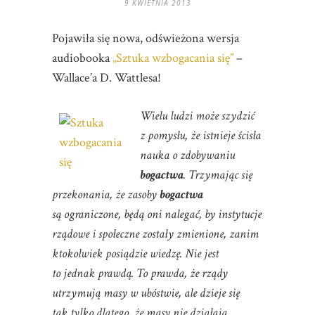
9 KWIETNIA 2013
Pojawiła się nowa, odświeżona wersja
audiobooka
„Sztuka wzbogacania się”
–
Wallace’a D. Wattlesa!
Wielu ludzi może szydzić
z pomysłu, że istnieje ścisła
nauka o zdobywaniu
bogactwa
. Trzymając się
przekonania, że zasoby
bogactwa
są ograniczone, będą oni nalegać, by instytucje
rządowe i społeczne zostały zmienione, zanim
ktokolwiek posiądzie wiedzę. Nie jest
to jednak prawdą. To prawda, że rządy
utrzymują masy w ubóstwie, ale dzieje się
tak tylko dlatego, że masy nie działają