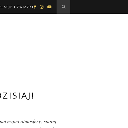
ELACJE I ZWIĄZKI
ZISIAJ!
patycznej atmosfery, sporej