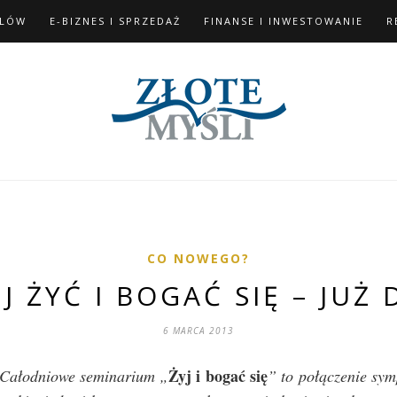
ELÓW
E-BIZNES I SPRZEDAŻ
FINANSE I INWESTOWANIE
R
CO NOWEGO?
J ŻYĆ I BOGAĆ SIĘ – JUŻ D
6 MARCA 2013
Żyj i bogać się
Całodniowe seminarium „
” to połączenie sym