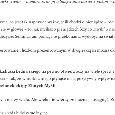
awki wiedzy i humoru oraz przełamywania barier i pokonywa
ec, co jest tak naprawdę ważne, jeśli chodzi o pieniądze – nie to
ię w głowie – to, jak myślisz o pieniądzach (czy co „myśli” o 
ecyzje. Seminarium pomaga te przekonania wydobyć na światł
estowanie i liczbom prezentowanym w drugiej części można okr
diusza Bednarskiego na pewno otwiera oczy na wiele spraw i
ycia – tak, że wnioski z niego płynące mają pozytywny wpływ 
członek ekipy Złotych Myśli
zym marzy wielu. Ale wielu nie wierzy, że można ją osiągnąć.
Zo
 działania ludzi zamożnych;