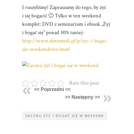
I ruszyliśmy! Zapraszamy do tego, by żyć
i się bogacić 🙂 Tylko w ten weekend
komplet: DVD z seminarium i ebook „Żyj
i bogać się” ponad 30% taniej:
http://www.zlotemysli.pl/p/zyc-i-bogac-
sie-weekendowo.html
Rate this post
<< Poprzedni <<
>> Następny >>
ZACZNIJ ŻYĆ I BOGAĆ SIĘ W WEEKEND