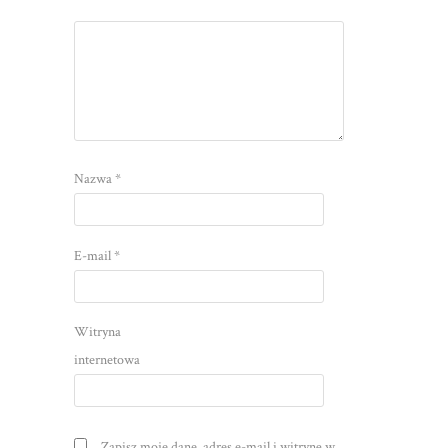
Nazwa
*
E-mail
*
Witryna
internetowa
Zapisz moje dane, adres e-mail i witrynę w