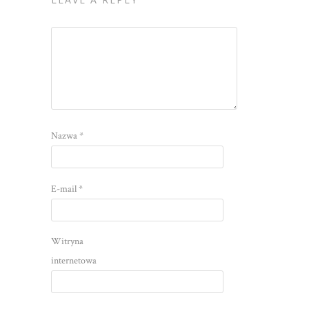
Nazwa
*
E-mail
*
Witryna
internetowa