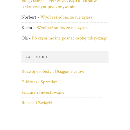
Blog Ozonee
-
Perswazja, czyli kilka słów
o skutecznym przekonywaniu
Norbert
-
Wyobraź sobie, że nie żyjesz
Kasza
-
Wyobraź sobie, że nie żyjesz
Ola
-
Po czym można poznać osobę toksyczną?
KATEGORIE
Rozwój osobisty i Osiąganie celów
E-biznes i Sprzedaż
Finanse i Inwestowanie
Relacje i Związki