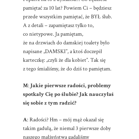
pamiętać za 10 lat? Powiem Ci – będziesz
przede wszystkim pamiętać, że BYŁ ślub.
A z detali – zapamiętasz tylko to,
co nietypowe. Ja pamiętam,
że na drzwiach do damskiej toalety było
napisane „DAMSKI”, a ktoś doczepił
karteczkę: „czyli że dla kobiet”. Tak się
z tego śmialiśmy, że do dziś to pamiętam.
M
:
Jakie pierwsze radości, problemy
spotkały Cię po ślubie? Jak nauczyłaś
się sobie z tym radzić?
A
: Radości? Hm – mój mąż okazał się
takim gadułą, że niemal 3 pierwsze doby
naszego małżeństwa gadaliśmy