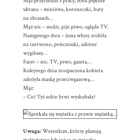
Mąż przychodzi z pracy, żona pięknie
ubrana – miniówa, koroneczki, buty
na obcasach…
Mąż nic – siedzi, pije piwo, ogląda TV.
Następnego dnia – żona włosy zrobiła
na czerwono, pończoszki, zalotne
wygibasy…
Facet – nic. TV, piwo, gazeta…
Kolejnego dnia zrozpaczona kobieta
założyła maskę przeciwgazową…
Mąż:
– Co? Tyś sobie brwi wyskubała?
Uwaga:
Wszystkim, którzy planują
małżeństwo lub już są w związku –