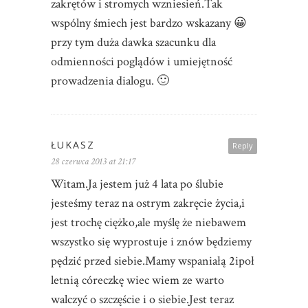
zakrętów i stromych wzniesień.Tak
wspólny śmiech jest bardzo wskazany 😀
przy tym duża dawka szacunku dla
odmienności poglądów i umiejętność
prowadzenia dialogu. 🙂
ŁUKASZ
Reply
28 czerwca 2013 at 21:17
Witam.Ja jestem już 4 lata po ślubie
jesteśmy teraz na ostrym zakręcie życia,i
jest trochę ciężko,ale myślę że niebawem
wszystko się wyprostuje i znów będziemy
pędzić przed siebie.Mamy wspaniałą 2ipoł
letnią córeczkę wiec wiem ze warto
walczyć o szczęście i o siebie.Jest teraz