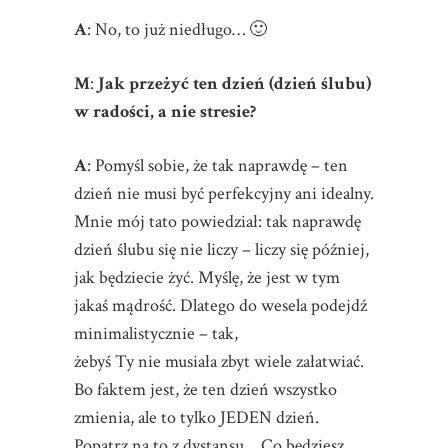
A
: No, to już niedługo… 🙂
M
:
Jak przeżyć ten dzień (dzień ślubu)
w radości, a nie stresie?
A
: Pomyśl sobie, że tak naprawdę – ten
dzień nie musi być perfekcyjny ani idealny.
Mnie mój tato powiedział: tak naprawdę
dzień ślubu się nie liczy – liczy się później,
jak będziecie żyć. Myślę, że jest w tym
jakaś mądrość. Dlatego do wesela podejdź
minimalistycznie – tak,
żebyś Ty nie musiała zbyt wiele załatwiać.
Bo faktem jest, że ten dzień wszystko
zmienia, ale to tylko JEDEN dzień.
Popatrz na to z dystansu… Co będziesz