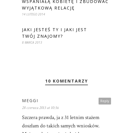
WSPANIAŁĄ KOBIETĘ I ZBUDOWAĆ
WYJĄTKOWĄ RELACJĘ
14 LUTEGO 2014
JAKI JESTEŚ TY I JAKI JEST
TWÓJ ZNAJOMY?
8 MARCA 2013
10 KOMENTARZY
MEGGI
Reply
28 czerwca 2013 at 10:56
Szczera prawda, ja z 31 letnim stażem
doszłam do takich samych wniosków.