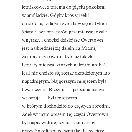
letniskowe, z trzema do pięciu pokojami
w amfiladzie. Gdyby ktoś strzelił
do środka, kula zatrzymałaby się na tylnej
ścianie, bez przeszkód przemierzając całe
wnętrze. I chociaż dzisiejsze Overtown
jest najbiedniejszą dzielnicą Miami,
za moich czasów nie było aż tak źle.
Istniały miejsca, których należało unikać,
jeśli nie chciało się zostać okradzionym lub
napadniętym. Najgorszym miejscem była
tzw. rzeźnia. Rzeźnia — jak sama nazwa
wskazuje — była miejscem,
w którym dochodziło do częstych zbrodni.
Adekwatnym opisem tej części Overtown
był napis widniejący na ścianie izby
przyjęć okolicznego szpitala: „Rany cięte