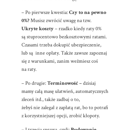
– Po pierwsze kwestia:
Czy to na pewno
0%?
Musisz zwrócić uwagę na tzw.
Ukryte koszty
– rzadko kiedy raty 0%
są stuprocentowo bezkosztowymi ratami.
Czasami trzeba dokupić ubezpieczenie,
lub są
inne opłaty. Także zawsze zapoznaj
się z warunkami, zanim weźmiesz coś
na raty.
– Po drugie:
Terminowość –
dzisiaj
mamy całą masę ułatwień, automatycznych
zleceń itd., także zadbaj o to,
żebyś nie zalegał z zapłatą rat, bo to potrafi
z korzystniejszej opcji, zrobić kłopoty.
– I trzecia sprawa, czyli:
Budowanie