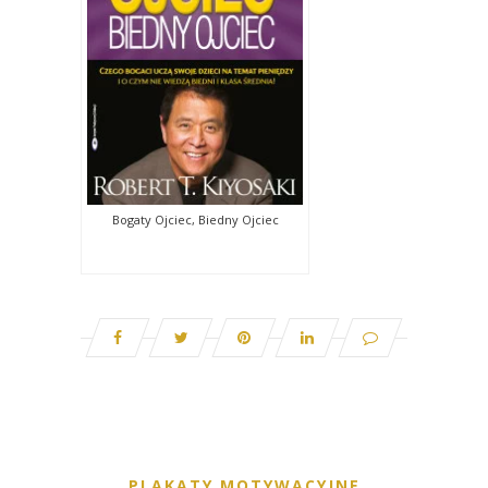
Bogaty Ojciec, Biedny Ojciec
PLAKATY MOTYWACYJNE