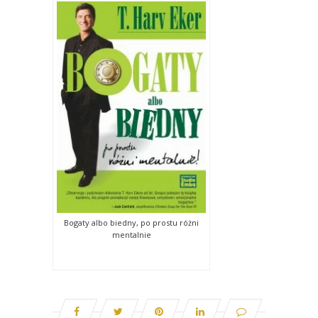
Bogaty albo biedny, po prostu różni
mentalnie