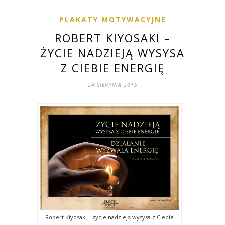
PLAKATY MOTYWACYJNE
ROBERT KIYOSAKI –
ŻYCIE NADZIEJĄ WYSYSA
Z CIEBIE ENERGIĘ
24 SIERPNIA 2015
Robert Kiyosaki – życie nadzieją wysysa z Ciebie