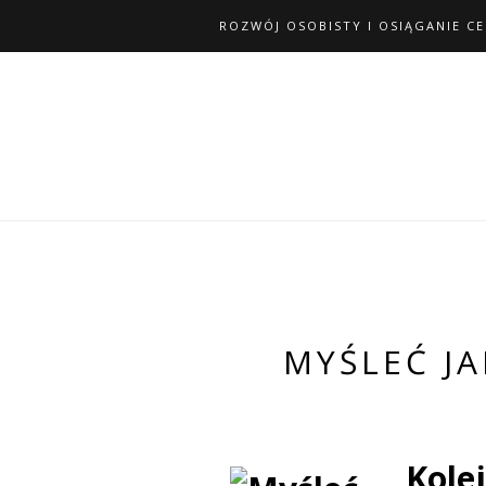
ROZWÓJ OSOBISTY I OSIĄGANIE C
MYŚLEĆ J
Kole