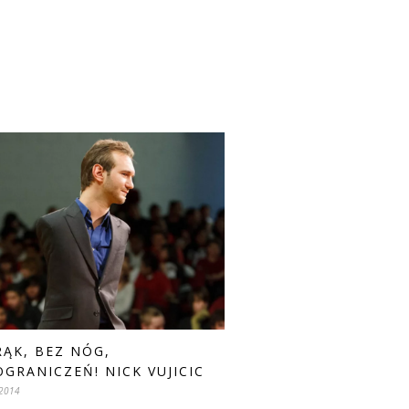
RĄK, BEZ NÓG,
OGRANICZEŃ! NICK VUJICIC
 2014