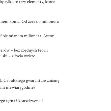
by tylko te trzy elementy, które
anem konta. Od zera do milionera
yć się mianem milionera. Autor
nerów – bez zbędnych teorii
ski – z życia wzięte.
ila Cebulskiego gwarantuje zmianę
zmi niewiarygodnie?
ego tętna i konsekwencji