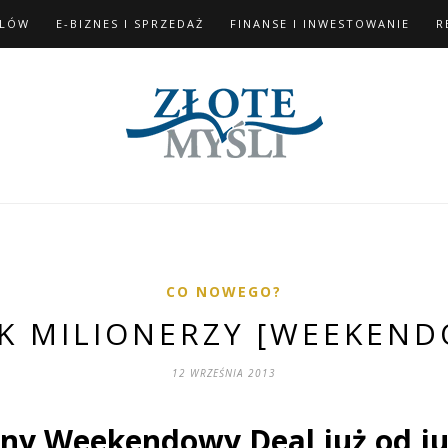
ELÓW
E-BIZNES I SPRZEDAŻ
FINANSE I INWESTOWANIE
R
CO NOWEGO?
AK MILIONERZY [WEEKEND
12 WRZEŚNIA 2013
jny Weekendowy Deal już od jut