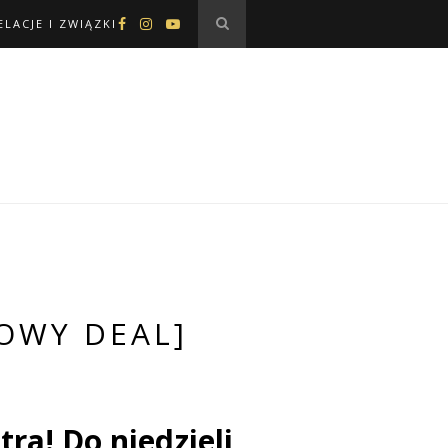
ELACJE I ZWIĄZKI
OWY DEAL]
ra! Do niedzieli