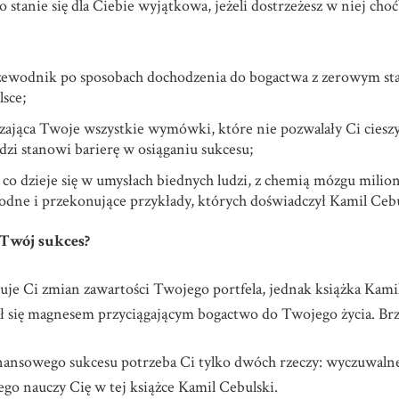
 stanie się dla Ciebie wyjątkowa, jeżeli dostrzeżesz w niej choć
rzewodnik po sposobach dochodzenia do bogactwa z zerowym st
lsce;
zająca Twoje wszystkie wymówki, które nie pozwalały Ci ciesz
udzi stanowi barierę w osiąganiu sukcesu;
co dzieje się w umysłach biednych ludzi, z chemią mózgu milio
dne i przekonujące przykłady, których doświadczył Kamil Cebul
 Twój sukces?
uje Ci zmian zawartości Twojego portfela, jednak książka Kam
ał się magnesem przyciągającym bogactwo do Twojego życia. Br
 finansowego sukcesu potrzeba Ci tylko dwóch rzeczy: wyczuwaln
go nauczy Cię w tej książce Kamil Cebulski.