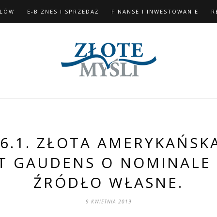
ELÓW
E-BIZNES I SPRZEDAŻ
FINANSE I INWESTOWANIE
R
6.1. ZŁOTA AMERYKAŃS
NT GAUDENS O NOMINALE
ŹRÓDŁO WŁASNE.
9 KWIETNIA 2019