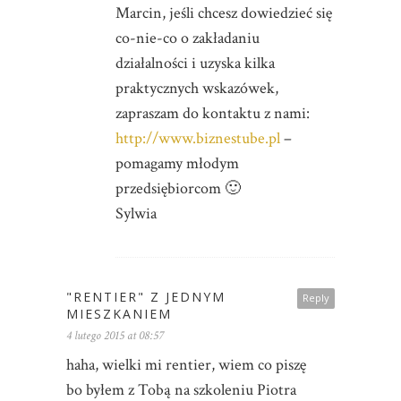
Marcin, jeśli chcesz dowiedzieć się
co-nie-co o zakładaniu
działalności i uzyska kilka
praktycznych wskazówek,
zapraszam do kontaktu z nami:
http://www.biznestube.pl
–
pomagamy młodym
przedsiębiorcom 🙂
Sylwia
"RENTIER" Z JEDNYM
Reply
MIESZKANIEM
4 lutego 2015 at 08:57
haha, wielki mi rentier, wiem co piszę
bo byłem z Tobą na szkoleniu Piotra