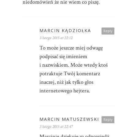
niedomówień że nie wiem co piszę.
MARCIN KĄDZIOŁKA
Reply
3 lutego 2015 at 22:12
To może jeszcze miej odwagę
podpisać się imieniem
i nazwiskiem. Może wtedy ktoś
potraktuje Twój komentarz
inaczej, niż jak tylko głos
internetowego hejtera.
MARCIN MATUSZEWSKI
Reply
3 lutego 2015 at 22:47
Marcinie dziękuję za odpowiedź,