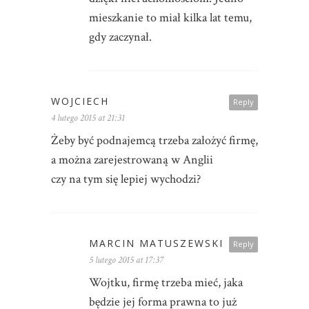
mieszkanie to miał kilka lat temu,
gdy zaczynał.
WOJCIECH
Reply
4 lutego 2015 at 21:31
Żeby być podnajemcą trzeba założyć firmę,
a można zarejestrowaną w Anglii
czy na tym się lepiej wychodzi?
MARCIN MATUSZEWSKI
Reply
5 lutego 2015 at 17:37
Wojtku, firmę trzeba mieć, jaka
będzie jej forma prawna to już