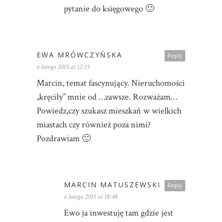
pytanie do księgowego 🙂
EWA MRÓWCZYŃSKA
Reply
6 lutego 2015 at 12:15
Marcin, temat fascynujący. Nieruchomości
„kręciły” mnie od …zawsze. Rozważam…
Powiedz,czy szukasz mieszkań w wielkich
miastach czy również poza nimi?
Pozdrawiam 🙂
MARCIN MATUSZEWSKI
Reply
6 lutego 2015 at 18:48
Ewo ja inwestuję tam gdzie jest