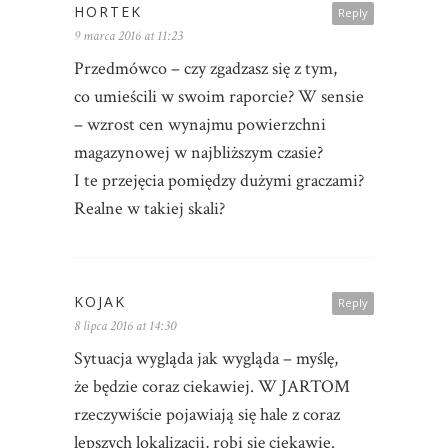
HORTEK
Reply
9 marca 2016 at 11:23
Przedmówco – czy zgadzasz się z tym,
co umieścili w swoim raporcie? W sensie
– wzrost cen wynajmu powierzchni
magazynowej w najbliższym czasie?
I te przejęcia pomiędzy dużymi graczami?
Realne w takiej skali?
KOJAK
Reply
8 lipca 2016 at 14:30
Sytuacja wygląda jak wygląda – myślę,
że będzie coraz ciekawiej. W JARTOM
rzeczywiście pojawiają się hale z coraz
lepszych lokalizacji, robi się ciekawie.