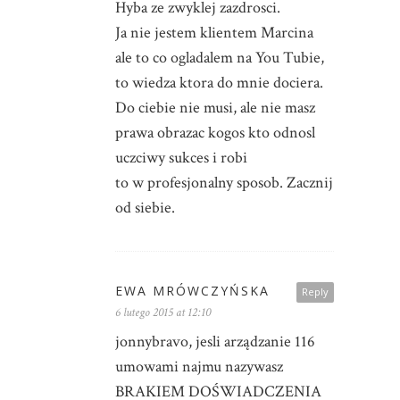
Hyba ze zwyklej zazdrosci.
Ja nie jestem klientem Marcina
ale to co ogladalem na You Tubie,
to wiedza ktora do mnie dociera.
Do ciebie nie musi, ale nie masz
prawa obrazac kogos kto odnosl
uczciwy sukces i robi
to w profesjonalny sposob. Zacznij
od siebie.
EWA MRÓWCZYŃSKA
Reply
6 lutego 2015 at 12:10
jonnybravo, jesli arządzanie 116
umowami najmu nazywasz
BRAKIEM DOŚWIADCZENIA