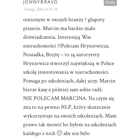
JONNYBRAVO
Reply
3 lutego 2015 at 19:34
cenionym w swojeh branży ? głupoty
piszecie. Marcin ma bardzo mało
doświadczenia. Interesują Was
nieruchomości ??Polecam Hryniewicza,
Nosiadka, Brejtę – to są autorytety.
Hryniewicz stworzył największą w Polsce
szkołę inwestowania w nieruchomości.
Pomaga po szkoleniach, dalej uczy. Marcin
bierze kasę a później sam sobie radź.
NIE POLECAM MARCINA. Na czym się
zna to na pewno NLP, który skutecznie
wykorzystuje na swoich szkoleniach. Mam
prawo tak mowić bo byłem na szkoleniach
każdego z nich 🙂 aby nie było