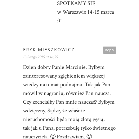
SPOTKAMY SIĘ
w Warszawie 14-15 marca
:)!
ERYK MIESZKOWICZ
Reply
13 lutego 2015 at 16:29
Dzień dobry Panie Marcinie. Byłbym
zainteresowany zgłębieniem większej
wiedzy na temat podnajmu. Tak jak Pan
mówił w nagraniu, również Pan naucza.
Czy zechciałby Pan mnie nauczać? Byłbym
wdzięczny. Sądzę, że właśnie
nieruchomości będą moją złotą gęsią,
tak jak u Pana, potrzebuję tylko świetnego
nauczyciela. 🙂 Pozdrawiam. 🙂