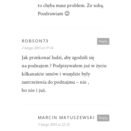
to chyba masz problem. Ze sobą.
Pozdrawiam 😉
ROBSON73
Reply
3 lutego 2015 at 19:34
Jak przekonać ludzi, aby zgodzili się
na podnajem ? Podpisywałem już w życiu
kilkanaście umów i wszędzie były
zastrzeżenia do podnajmu – nie ,
bo nie i już.
MARCIN MATUSZEWSKI
Reply
3 lutego 2015 at 22:35