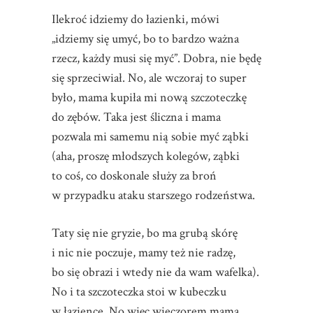
Ilekroć idziemy do łazienki, mówi
„idziemy się umyć, bo to bardzo ważna
rzecz, każdy musi się myć”. Dobra, nie będę
się sprzeciwiał. No, ale wczoraj to super
było, mama kupiła mi nową szczoteczkę
do zębów. Taka jest śliczna i mama
pozwala mi samemu nią sobie myć ząbki
(aha, proszę młodszych kolegów, ząbki
to coś, co doskonale służy za broń
w przypadku ataku starszego rodzeństwa.
Taty się nie gryzie, bo ma grubą skórę
i nic nie poczuje, mamy też nie radzę,
bo się obrazi i wtedy nie da wam wafelka).
No i ta szczoteczka stoi w kubeczku
w łazience. No więc wieczorem mama