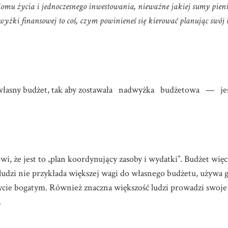
iomu życia i jednoczesnego inwestowania, nieważne jakiej sumy pi
dwyżki finansowej to coś, czym powinieneś się kierować planując swój 
własny budżet, tak aby zostawała nadwyżka budżetowa — jes
wi, że jest to „plan koordynujący zasoby i wydatki”. Budżet więc 
ludzi nie przykłada większej wagi do własnego budżetu, używa g
 bycie bogatym. Również znaczna większość ludzi prowadzi swoj
.