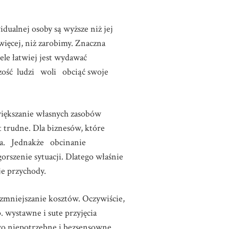
idualnej osoby są wyższe niż jej
ęcej, niż zarobimy. Znaczna
ele łatwiej jest wydawać
zość ludzi woli obciąć swoje
większanie własnych zasobów
t trudne. Dla biznesów, które
ktywa. Jednakże obcinanie
szenie sytuacji. Dlatego właśnie
je przychody.
zmniejszanie kosztów. Oczywiście,
. wystawne i sute przyjęcia
owo niepotrzebne i bezsensowne