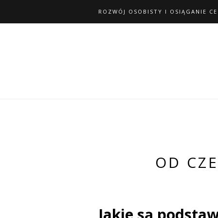
ROZWÓJ OSOBISTY I OSIĄGANIE C
OD CZ
Jakie są podsta