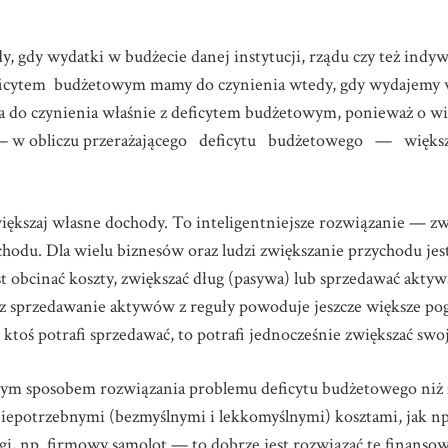
, gdy wydatki w budżecie danej instytucji, rządu czy też indyw
ficytem budżetowym mamy do czynienia wtedy, gdy wydajemy wi
ma do czynienia właśnie z deficytem budżetowym, ponieważ o wi
dy — w obliczu przerażającego deficytu budżetowego — więks
iększaj własne dochody. To inteligentniejsze rozwiązanie — z
hodu. Dla wielu biznesów oraz ludzi zwiększanie przychodu jes
jest obcinać koszty, zwiększać dług (pasywa) lub sprzedawać a
sprzedawanie aktywów z reguły powoduje jeszcze większe pogor
i ktoś potrafi sprzedawać, to potrafi jednocześnie zwiększać swo
zym sposobem rozwiązania problemu deficytu budżetowego niż 
 niepotrzebnymi (bezmyślnymi i lekkomyślnymi) kosztami, jak np
gi, np. firmowy samolot — to dobrze jest rozwiązać te finans