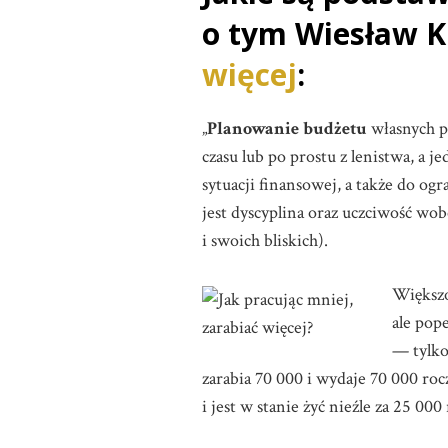
o tym Wiesław Kl
więcej
:
„
Planowanie budżetu
własnych p
czasu lub po prostu z lenistwa, 
sytuacji finansowej, a także do o
jest dyscyplina oraz uczciwość wobe
i swoich bliskich).
Większo
ale pop
— tylko 
zarabia 70 000 i wydaje 70 000 roc
i jest w stanie żyć nieźle za 25 00