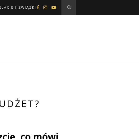
ELACJE I ZWIĄZKI
UDŻET?
cie, co mówi