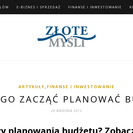
ELÓW
E-BIZNES I SPRZEDAŻ
FINANSE I INWESTOWANIE
R
ARTYKUŁY
,
FINANSE I INWESTOWANIE
EGO ZACZĄĆ PLANOWAĆ B
20 WRZEŚNIA 2012
wy planowania budżetu? Zobacz