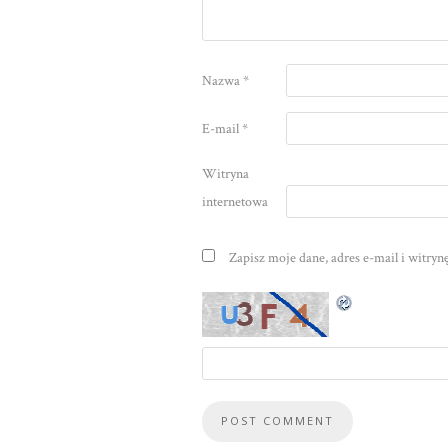
Nazwa
*
E-mail
*
Witryna
internetowa
Zapisz moje dane, adres e-mail i witry