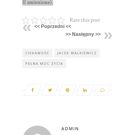
II zmienione).
Rate this post
<< Poprzedni <<
>> Następny >>
CIEKAWOŚĆ
JACEK WALKIEWICZ
PEŁNA MOC ŻYCIA
ADMIN