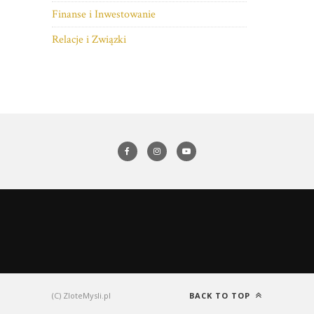
Finanse i Inwestowanie
Relacje i Związki
(C) ZloteMysli.pl
BACK TO TOP