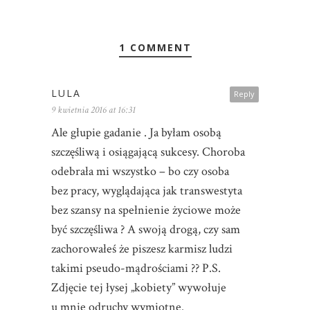
1 COMMENT
LULA
Reply
9 kwietnia 2016 at 16:31
Ale głupie gadanie . Ja byłam osobą
szczęśliwą i osiągającą sukcesy. Choroba
odebrała mi wszystko – bo czy osoba
bez pracy, wyglądająca jak transwestyta
bez szansy na spełnienie życiowe może
być szczęśliwa ? A swoją drogą, czy sam
zachorowałeś że piszesz karmisz ludzi
takimi pseudo-mądrościami ?? P.S.
Zdjęcie tej łysej „kobiety” wywołuje
u mnie odruchy wymiotne.