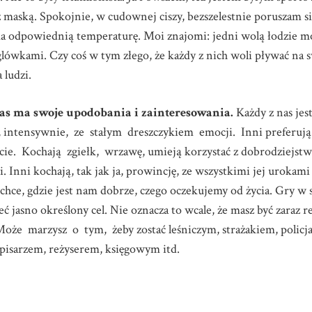
 maską. Spokojnie, w cudownej ciszy, bezszelestnie poruszam si
a odpowiednią temperaturę. Moi znajomi: jedni wolą łodzie mo
aglówkami. Czy coś w tym złego, że każdy z nich woli pływać n
 ludzi.
as ma swoje upodobania i zainteresowania.
Każdy z nas jes
, intensywnie, ze stałym dreszczykiem emocji. Inni preferują 
e. Kochają zgiełk, wrzawę, umieją korzystać z dobrodziejstw w
i. Inni kochają, tak jak ja, prowincję, ze wszystkimi jej urokam
ę chce, gdzie jest nam dobrze, czego oczekujemy od życia. Gry w
 jasno określony cel. Nie oznacza to wcale, że masz być zaraz r
oże marzysz o tym, żeby zostać leśniczym, strażakiem, policj
isarzem, reżyserem, księgowym itd.