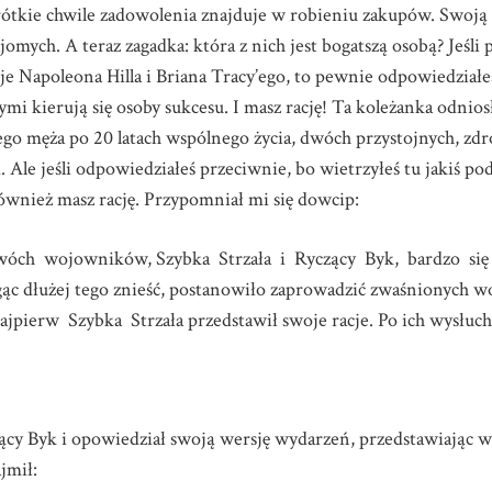
a krótkie chwile zadowolenia znajduje w robieniu zakupów. Swoj
mych. A teraz zagadka: która z nich jest bogatszą osobą? Jeśli p
e Napoleona Hilla i Briana Tracy’ego, to pewnie odpowiedziałeś
ymi kierują się osoby sukcesu. I masz rację! Ta koleżanka odnio
ego męża po 20 latach wspólnego życia, dwóch przystojnych, zd
 Ale jeśli odpowiedziałeś przeciwnie, bo wietrzyłeś tu jakiś po
ównież masz rację. Przypomniał mi się dowcip:
ch wojowników, Szybka Strzała i Ryczący Byk, bardzo się kł
gąc dłużej tego znieść, postanowiło zaprowadzić zwaśnionych
ajpierw Szybka Strzała przedstawił swoje racje. Po ich wysłu
yczący Byk i opowiedział swoją wersję wydarzeń, przedstawiając
jmił: