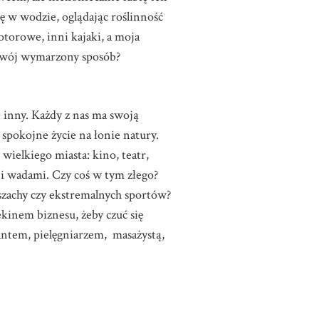
ę w wodzie, oglądając roślinność
torowe, inni kajaki, a moja
a swój wymarzony sposób?
t inny. Każdy z nas ma swoją
spokojne życie na łonie natury.
ielkiego miasta: kino, teatr,
i i wadami. Czy coś w tym złego?
 szachy czy ekstremalnych sportów?
ekinem biznesu, żeby czuć się
antem, pielęgniarzem, masażystą,