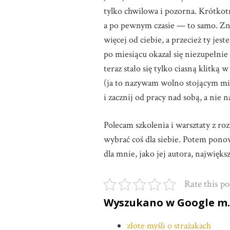
tylko chwilowa i pozorna. Krótko
a po pewnym czasie — to samo. Znow
więcej od ciebie, a przecież ty jes
po miesiącu okazał się niezupełnie
teraz stało się tylko ciasną klit
(ja to nazywam wolno stojącym mies
i zacznij od pracy nad sobą, a nie
Polecam szkolenia i warsztaty z ro
wybrać coś dla siebie. Potem pon
dla mnie, jako jej autora, najwięks
Rate this po
Wyszukano w Google m.in
złote myśli o strażakach