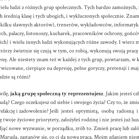
ielu ludzi z różnych grup społecznych. Tych bardzo zamożnyc
 średnią klasę i tych ubogich, i wykluczonych społecznie. Zna
m kilku sławnych aktorów), trenerów, wykładowców, informaty
ch, palaczy, listonoszy, kucharek, pracowników ochrony, gońc
h) i wielu innych ludzi wykonujących różne zawody. I wierz m
którzy świetnie się czują w tym, co robią, wykonują swoją pracę
nę. Ale niestety znam też w każdej z tych grup, powtarzam, w 
wicowane, cierpiące na depresję, pełne goryczy, pretensji i ma
udzie są różni?
wilę,
jaką grupę społeczną ty reprezentujesz
. Jakim jesteś 
rudą? Czego oczekujesz od siebie i swojego życia? Czy to, że zmie
tysfakcję i zadowolenie? Jeśli jesteś optymistą, osobą radosną i
 twoje życiowe priorytety, założyłeś rodzinę i nie jesteś już luz
djąć nowe wyzwanie, w porządku, zrób to. Zmień pracę lub załó
arudą, zastanów się, co ci da nowa praca. Moim zdaniem niest