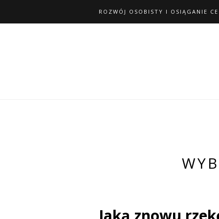
ROZWÓJ OSOBISTY I OSIĄGANIE C
WYB
Jaką znowu rzek