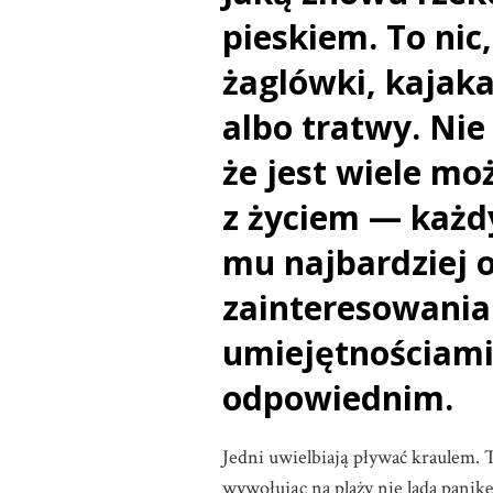
pieskiem. To nic
żaglówki, kajak
albo tratwy. Ni
że jest wiele moż
z życiem — każdy
mu najbardziej 
zainteresowani
umiejętnościami
odpowiednim.
Jedni uwielbiają pływać kraulem. 
wywołując na plaży nie lada panikę