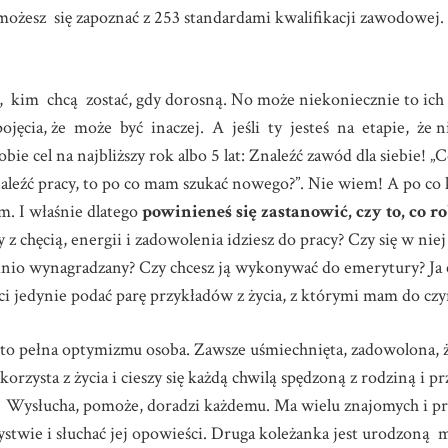
sz się zapoznać z 253 standardami kwalifikacji zawodowej. 
 kim chcą zostać, gdy dorosną. No może niekoniecznie to ich 
 pojęcia, że może być inaczej. A jeśli ty jesteś na etapie, że 
ie cel na najbliższy rok albo 5 lat: Znaleźć zawód dla siebie! 
leźć pracy, to po co mam szukać nowego?”. Nie wiem! A po co ku
. I właśnie dlatego
powinieneś się zastanowić, czy to, co ro
y z chęcią, energii i zadowolenia idziesz do pracy? Czy się w niej 
nio wynagradzany? Czy chcesz ją wykonywać do emerytury? Ja c
ci jedynie podać parę przykładów z życia, z którymi mam do czy
to pełna optymizmu osoba. Zawsze uśmiechnięta, zadowolona, ż
rzysta z życia i cieszy się każdą chwilą spędzoną z rodziną i pr
ysłucha, pomoże, doradzi każdemu. Ma wielu znajomych i przy
ystwie i słuchać jej opowieści. Druga koleżanka jest urodzoną