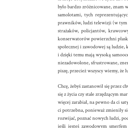
było bardzo zróżnicowane, znam w
samolotami, tych reprezentujących
prawników, ludzi telewizji (w ty
strażaków, policjantów, krawcowy
konserwatorów powierzchni płaskic
społecznej i zawodowej są ludzie, 
i dzięki temu mają wysoką samooce
niezadowolone, sfrustrowane, zner
piszę, przecież wszyscy wiemy, że l
Chcę, żebyś zastanowił się przez ch
się z życia czy stale zrzędzącym ma
więcej zarabiał, na pewno da ci sa
ci potrzebna, ponieważ zmieniły się
rozwijać, poznać nowych ludzi, po
jeśli jesteś zawodowym smerfem M