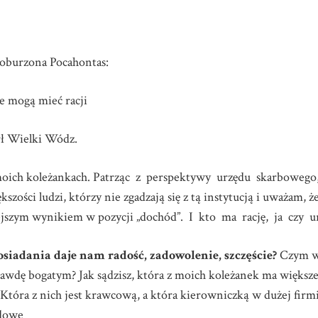
 oburzona Pocahontas:
e mogą mieć racji
rł Wielki Wódz.
 o moich koleżankach. Patrząc z perspektywy urzędu skarbowe
zości ludzi, którzy nie zgadzają się z tą instytucją i uważam, ż
jszym wynikiem w pozycji „dochód”. I kto ma rację, ja czy 
osiadania daje nam radość, zadowolenie, szczęście?
Czym wł
prawdę bogatym? Jak sądzisz, która z moich koleżanek ma większ
 Która z nich jest krawcową, a która kierowniczką w dużej firmi
odowe