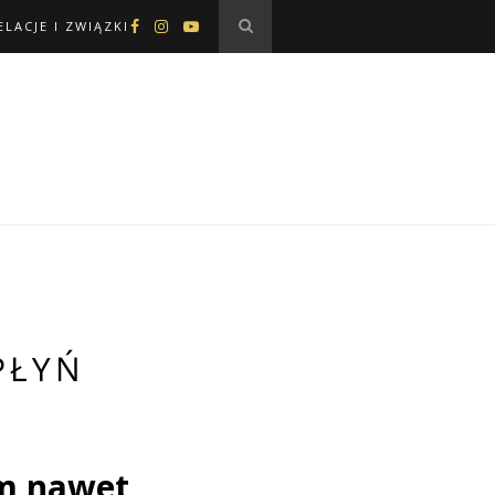
ELACJE I ZWIĄZKI
PŁYŃ
em nawet