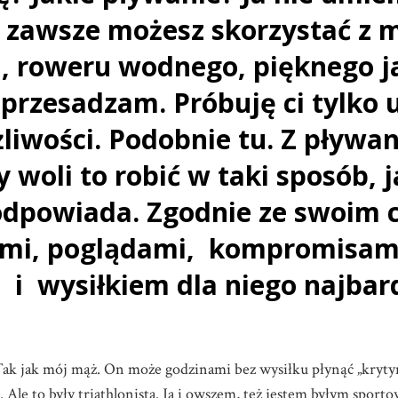
, zawsze możesz skorzystać z 
a, roweru wodnego, pięknego j
e przesadzam.
Próbuję ci tylko
liwości.
Podobnie tu. Z pływan
 woli to robić w taki sposób, j
odpowiada. Zgodnie ze swoim 
ami, poglądami, kompromisam
 i wysiłkiem dla niego najbard
Tak jak mój mąż. On może godzinami bez wysiłku płynąć „krytym
. Ale to były triathlonista. Ja i owszem, też jestem byłym sport