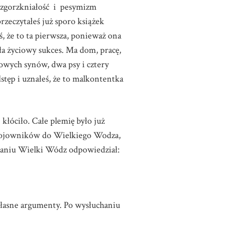
ą zgorzkniałość i pesymizm
rzeczytałeś już sporo książek
, że to ta pierwsza, ponieważ ona
sła życiowy sukces. Ma dom, pracę,
rowych synów, dwa psy i cztery
dstęp i uznałeś, że to malkontentka
óciło. Całe plemię było już
 wojowników do Wielkiego Wodza,
chaniu Wielki Wódz odpowiedział:
 własne argumenty. Po wysłuchaniu