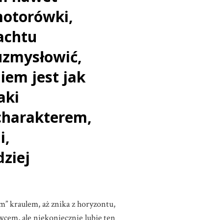
motorówki,
achtu
 uzmysłowić,
iem jest jak
aki
charakterem,
i,
ziej
” kraulem, aż znika z horyzontu,
owcem, ale niekoniecznie lubię ten