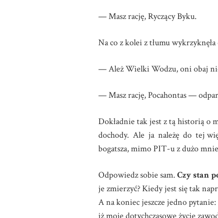
— Masz rację, Ryczący Byku.
Na co z kolei z tłumu wykrzyknęła
— Ależ Wielki Wodzu, oni obaj ni
— Masz rację, Pocahontas — odpa
Dokładnie tak jest z tą historią
dochody. Ale ja należę do tej więks
bogatsza, mimo PIT-u z dużo mnie
Odpowiedz sobie sam.
Czy stan p
je zmierzyć? Kiedy jest się tak na
A na koniec jeszcze jedno pytanie:
iż moje dotychczasowe życie zaw