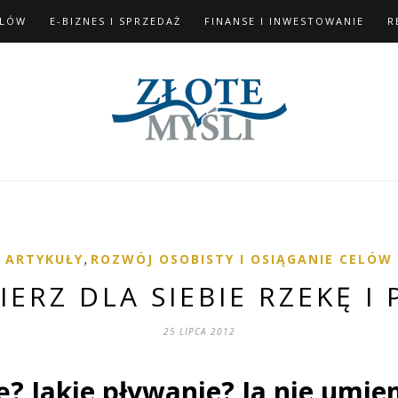
ELÓW
E-BIZNES I SPRZEDAŻ
FINANSE I INWESTOWANIE
R
ARTYKUŁY
,
ROZWÓJ OSOBISTY I OSIĄGANIE CELÓW
IERZ DLA SIEBIE RZEKĘ I 
25 LIPCA 2012
ę? Jakie pływanie? Ja nie umi