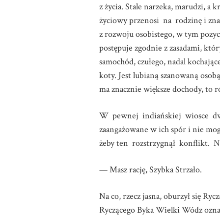
z życia. Stale narzeka, marudzi, 
życiowy przenosi na rodzinę i znajo
z rozwoju osobistego, w tym pozycj
postępuje zgodnie z zasadami, któr
samochód, czułego, nadal kochając
koty. Jest lubianą szanowaną osobą.
ma znacznie większe dochody, to r
W pewnej indiańskiej wiosce dwó
zaangażowane w ich spór i nie mo
żeby ten rozstrzygnął konflikt. N
— Masz rację, Szybka Strzało.
Na co, rzecz jasna, oburzył się R
Ryczącego Byka Wielki Wódz ozna