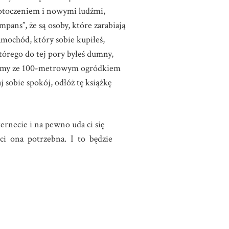
 otoczeniem i nowymi ludźmi,
pans”, że są osoby, które zarabiają
samochód, który sobie kupiłeś,
którego do tej pory byłeś dumny,
ą domy ze 100-metrowym ogródkiem
 sobie spokój, odłóż tę książkę
ernecie i na pewno uda ci się
e ci ona potrzebna. I to będzie