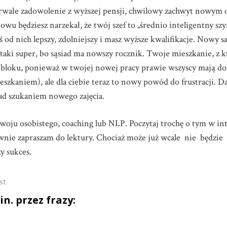
trwałe zadowolenie z wyższej pensji, chwilowy zachwyt nowym
u będziesz narzekał, że twój szef to „średnio inteligentny szym
teś od nich lepszy, zdolniejszy i masz wyższe kwalifikacje. Nowy 
 taki super, bo sąsiad ma nowszy rocznik. Twoje mieszkanie, z 
ką w bloku, ponieważ w twojej nowej pracy prawie wszyscy maj
zkaniem), ale dla ciebie teraz to nowy powód do frustracji. Daj
 nad szukaniem nowego zajęcia.
zwoju osobistego, coaching lub NLP. Poczytaj trochę o tym w int
ownie zapraszam do lektury. Chociaż może już wcale nie będzi
zy sukces.
st
. przez frazy: