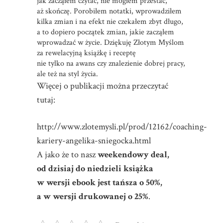
jak zacząłem czytać, nie mogłem przestać,
aż skończę. Porobiłem notatki, wprowadziłem
kilka zmian i na efekt nie czekałem zbyt długo,
a to dopiero początek zmian, jakie zacząłem
wprowadzać w życie. Dziękuję Złotym Myślom
za rewelacyjną książkę i receptę
nie tylko na awans czy znalezienie dobrej pracy,
ale też na styl życia
.
Więcej o publikacji można przeczytać
tutaj:
http://www.zlotemysli.pl/prod/12162/coaching-
kariery-angelika-sniegocka.html
A jako że to nasz
weekendowy deal,
od dzisiaj do niedzieli książka
w wersji ebook jest tańsza o 50%,
a w wersji drukowanej o 25%
.