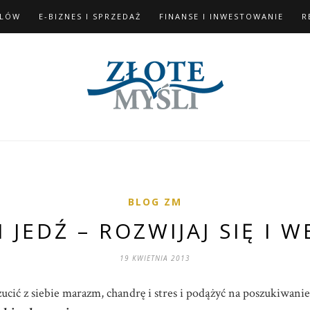
ELÓW
E-BIZNES I SPRZEDAŻ
FINANSE I INWESTOWANIE
R
BLOG ZM
 JEDŹ – ROZWIJAJ SIĘ I W
19 KWIETNIA 2013
cić z siebie marazm, chandrę i stres i podążyć na poszukiwanie