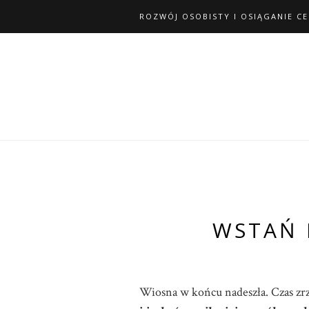
ROZWÓJ OSOBISTY I OSIĄGANIE C
WSTAŃ I
Wiosna w końcu nadeszła. Czas zrzu