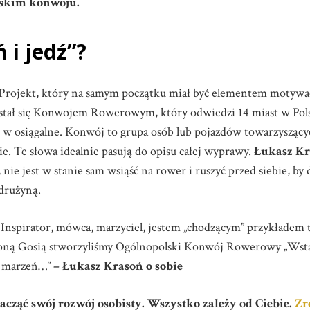
olskim konwoju.
 i jedź
”?
Projekt, który na samym początku miał być elementem motywacyj
stał się Konwojem Rowerowym, który odwiedzi 14 miast w Pol
 w osiągalne. Konwój to grupa osób lub pojazdów towarzyszący
ie. Te słowa idealnie pasują do opisu całej wyprawy.
Łukasz Kr
, nie jest w stanie sam wsiąść na rower i ruszyć przed siebie, by
drużyną.
 Inspirator, mówca, marzyciel, jestem „chodzącym” przykładem
żoną Gosią stworzyliśmy Ogólnopolski Konwój Rowerowy „Wstań 
h marzeń…”
– Łukasz Krasoń o sobie
acząć swój rozwój osobisty. Wszystko zależy od Ciebie.
Zro