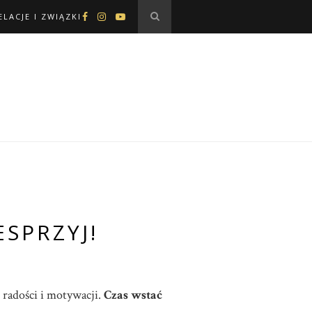
ELACJE I ZWIĄZKI
ESPRZYJ!
 radości i motywacji.
Czas wstać