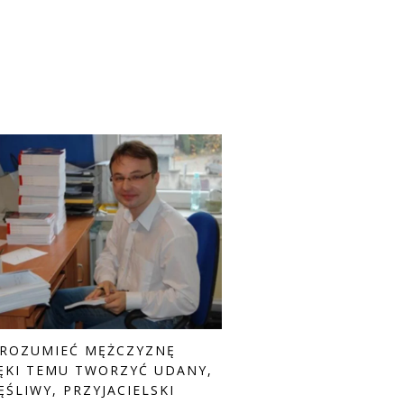
ZROZUMIEĆ MĘŻCZYZNĘ
IĘKI TEMU TWORZYĆ UDANY,
ĘŚLIWY, PRZYJACIELSKI