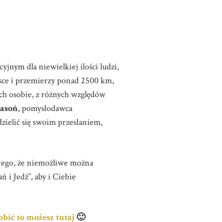
nym dla niewielkiej ilości ludzi,
sce i przemierzy ponad 2500 km,
ch osobie, z różnych względów
asoń
, pomysłodawca
 dzielić się swoim przesłaniem,
 tego, że niemożliwe można
i Jedź”, aby i Ciebie
bić to możesz tutaj
🙂