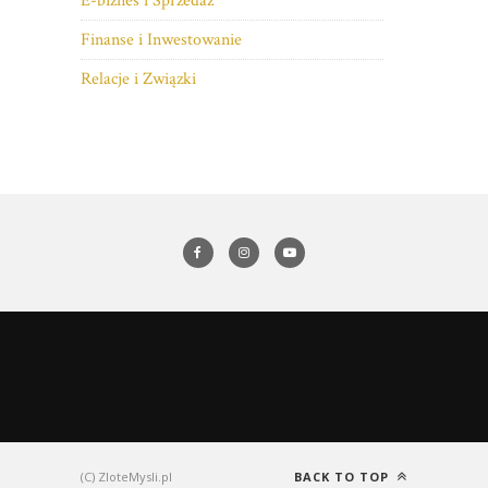
E-biznes i Sprzedaż
Finanse i Inwestowanie
Relacje i Związki
(C) ZloteMysli.pl
BACK TO TOP