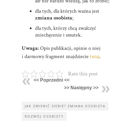
ale nie bardzo wiedzą, jak to zrobić;
dla tych, dla których ważna jest
zmiana osobista
;
dla tych, którzy chcą zwalczyć
zniechęcenie i smutek.
Uwaga:
Opis publikacji, opinie o niej
i darmowy fragment znajdziecie
tutaj
.
Rate this post
<< Poprzedni <<
>> Następny >>
JAK ZMIENIĆ SIEBIE? ZMIANA OSOBISTA
ROZWÓJ OSOBISTY