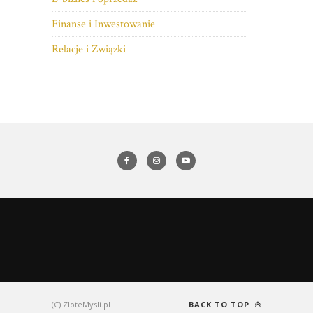
Finanse i Inwestowanie
Relacje i Związki
(C) ZloteMysli.pl
BACK TO TOP