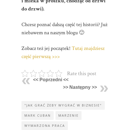
i mleka w proszku, chodząc od drzwi
do drzwi).
Chcesz poznać dalszą część tej historii? Już
niebawem na naszym blogu 🙂
Zobacz też jej początek!
Tutaj znajdziesz
część pierwszą >>>
Rate this post
<< Poprzedni <<
>> Następny >>
"JAK GRAĆ ŻEBY WYGRAĆ W BIZNESIE"
MARK CUBAN
MARZENIE
WYMARZONA PRACA