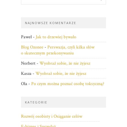
NAJNOWSZE KOMENTARZE
Paweł
-
Jak to drzewiej bywało
Blog Ozonee
-
Perswazja, czyli kilka słów
o skutecznym przekonywaniu
Norbert
-
Wyobraź sobie, że nie żyjesz
Kasza
-
Wyobraź sobie, że nie żyjesz
Ola
-
Po czym można poznać osobę toksyczną?
KATEGORIE
Rozwój osobisty i Osiąganie celów
E-biznes i Sprzedaż