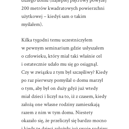
dużego domu (najlepiej piętrowy powyżej
200 metrów kwadratowych powierzchni
użytkowej – kiedyś sam o takim
myślałem).
Kilka tygodni temu uczestniczyłem
w pewnym seminarium gdzie usłyszałem
o człowieku, który miał taki właśnie cel
i ostatecznie udało mu się go osiągnął.
Czy w związku z tym był szczęśliwy? Kiedy
po raz pierwszy pomyślał o domu marzył
o tym, aby był on duży gdyż już wtedy
miał dzieci i liczył na to, iż z czasem, kiedy
założą one własne rodziny zamieszkają
razem z nim w tym domu. Niestety
okazało się, że przeliczył się bardzo mocno
i kiedy te dzieci założyły już swoje rodziny