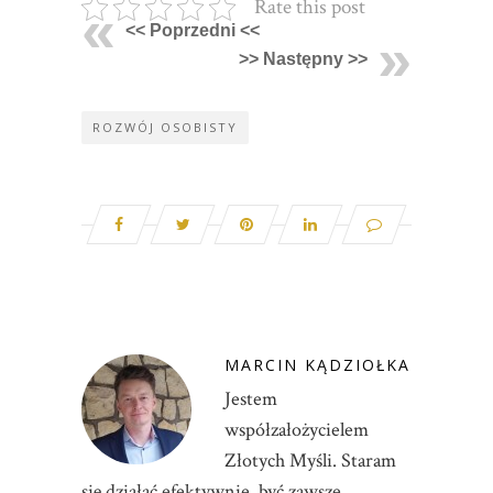
Rate this post
<< Poprzedni <<
>> Następny >>
ROZWÓJ OSOBISTY
MARCIN KĄDZIOŁKA
Jestem
współzałożycielem
Złotych Myśli. Staram
się działać efektywnie, być zawsze