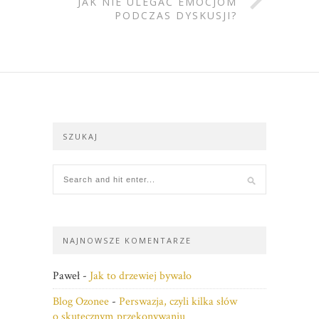
JAK NIE ULEGAĆ EMOCJOM
PODCZAS DYSKUSJI?
SZUKAJ
NAJNOWSZE KOMENTARZE
Paweł
-
Jak to drzewiej bywało
Blog Ozonee
-
Perswazja, czyli kilka słów
o skutecznym przekonywaniu