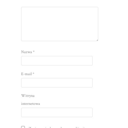
Nazwa
*
E-mail
*
Witryna
internetowa