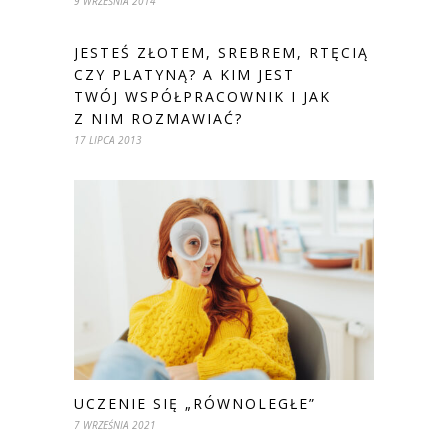
9 WRZEŚNIA 2014
JESTEŚ ZŁOTEM, SREBREM, RTĘCIĄ
CZY PLATYNĄ? A KIM JEST
TWÓJ WSPÓŁPRACOWNIK I JAK
Z NIM ROZMAWIAĆ?
17 LIPCA 2013
UCZENIE SIĘ „RÓWNOLEGŁE”
7 WRZEŚNIA 2021