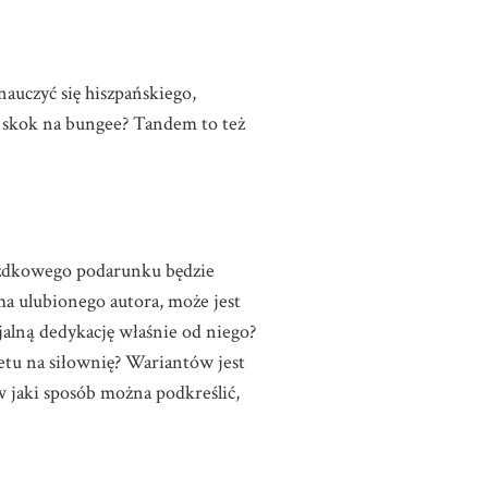
auczyć się hiszpańskiego,
że skok na bungee? Tandem to też
azdkowego podarunku będzie
ma ulubionego autora, może jest
jalną dedykację właśnie od niego?
tu na siłownię? Wariantów jest
 w jaki sposób można podkreślić,