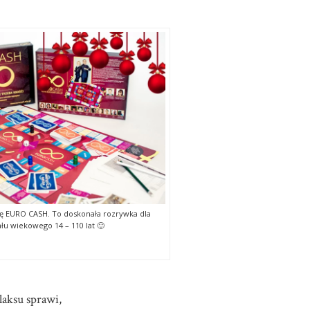
ę EURO CASH. To doskonała rozrywka dla
łu wiekowego 14 – 110 lat 🙂
laksu sprawi,