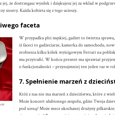
sz jej, że dostrzegasz wysiłek i dziękujesz jej za wkład w podg
y siostry. Każda kobieta się z tego ucieszy.
ziwego faceta
W przypadku płci męskiej, gadżet to świetna sprawa, 
iż faceci to gadżeciarze, kamerka do samochodu, now
zrobienia kilku kółek wyścigowym Ferrari na pobliski
mu przytrafić. W końcu prezent ma sprawiać przyjem
o funkcjonalności – przynajmniej ten jeden raz w ro
7. Spełnienie marzeń z dzieciń
Któż z nas nie ma marzeń z dzieciństwa, które z wie
Może koncert ulubionego zespołu, gdzie Twoja dziew
ych!
pod sceną? Może mecz ukochanej drużyny piłkarskie