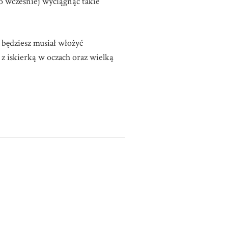
o wcześniej wyciągnąć takie
 będziesz musiał włożyć
 z iskierką w oczach oraz wielką