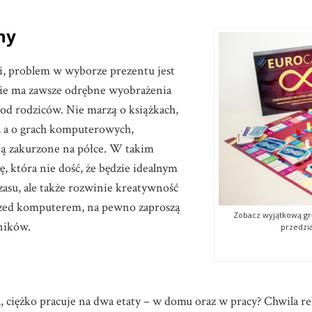
iny
ci, problem w wyborze prezentu jest
ie ma zawsze odrębne wyobrażenia
 od rodziców. Nie marzą o książkach,
o, a o grach komputerowych,
ją zakurzone na półce. W takim
 która nie dość, że będzie idealnym
asu, ale także rozwinie kreatywność
przed komputerem, na pewno zaproszą
Zobacz wyjątkową gr
ników.
przedzia
a, ciężko pracuje na dwa etaty – w domu oraz w pracy? Chwila re