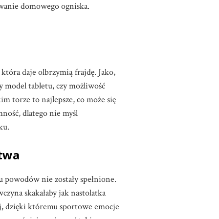
rzewanie domowego ogniska.
która daje olbrzymią frajdę. Jako,
y model tabletu, czy możliwość
m torze to najlepsze, co może się
ność, dlatego nie myśl
ku.
stwa
lu powodów nie zostały spełnione.
czyna skakałaby jak nastolatka
j, dzięki któremu sportowe emocje