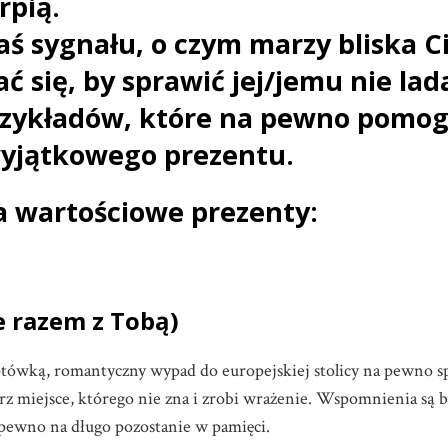
rpią.
/łaś sygnału, o czym marzy bliska C
 się, by sprawić jej/jemu nie lad
rzykładów, które na pewno pomog
wyjątkowego prezentu.
 wartościowe prezenty:
e razem z Tobą)
gotówką, romantyczny wypad do europejskiej stolicy na pewno s
erz miejsce, którego nie zna i zrobi wrażenie. Wspomnienia są 
 pewno na długo pozostanie w pamięci.