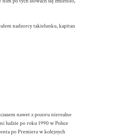
w nim po tych słowach się zmieniło,
tułem nadzorcy takielunku, kapitan
, czasem nawet z pozoru nierealne
nni ludzie po roku 1990 w Polsce
denta po Premiera w kolejnych