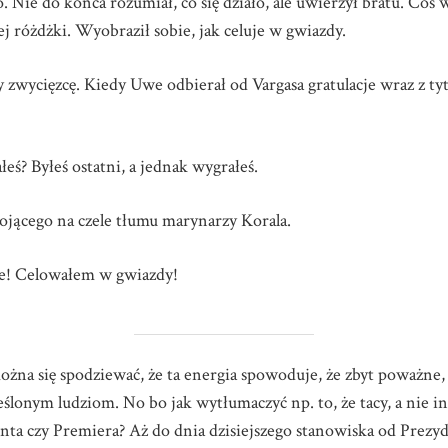
. Nie do końca rozumiał, co się działo, ale uwierzył bratu. Coś 
ej różdżki. Wyobraził sobie, jak celuje w gwiazdy.
 zwycięzcę. Kiedy Uwe odbierał od Vargasa gratulacje wraz z ty
łeś? Byłeś ostatni, a jednak wygrałeś.
tojącego na czele tłumu marynarzy Korala.
e! Celowałem w gwiazdy!
można się spodziewać, że ta energia spowoduje, że zbyt poważne
eślonym ludziom. No bo jak wytłumaczyć np. to, że tacy, a nie i
nta czy Premiera? Aż do dnia dzisiejszego stanowiska od Prezy