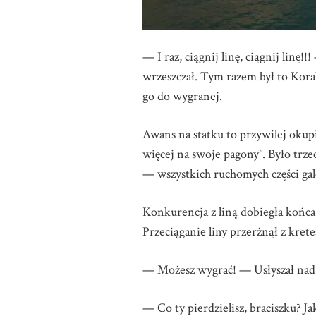
— I raz, ciągnij linę, ciągnij linę
wrzeszczał. Tym razem był to Kor
go do wygranej.
Awans na statku to przywilej okupi
więcej na swoje pagony”. Było trz
— wszystkich ruchomych części ga
Konkurencja z liną dobiegła końca
Przeciąganie liny przerżnął z krete
— Możesz wygrać! — Usłyszał nad 
— Co ty pierdzielisz, braciszku? Ja