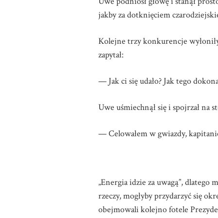
Uwe podniósł głowę i stanął prosto
jakby za dotknięciem czarodziejski
Kolejne trzy konkurencje wyłoniły
zapytał:
— Jak ci się udało? Jak tego dokona
Uwe uśmiechnął się i spojrzał na s
— Celowałem w gwiazdy, kapitani
„Energia idzie za uwagą”, dlatego 
rzeczy, mogłyby przydarzyć się okr
obejmowali kolejno fotele Prezyde