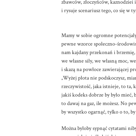
zbawców, złoczyńców, kaznodziei i
i rysuje scenariusz tego, co się w 
Mamy w sobie ogromne potencjały 
pewne wzorce społeczno-środowisk
nam kajdany przekonań i brzemię,
we własne siły, we własną moc, we 
i skazą na powłoce zawierającej p
„Wyżej płota nie podskoczysz, miar
rzeczywistość, jaka istnieje, to t
jakiś kodeks dobrze by było mieć, 
to dawaj na gaz, ile możesz. No pe
by wszystko ogarnąć, tylko o to, b
Można byłoby sypnąć cytatami niby