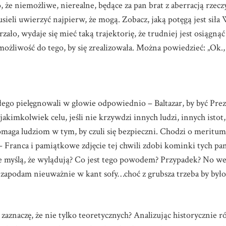
że niemożliwe, nierealne, będące za pan brat z aberracją rzeczyw
sieli uwierzyć najpierw, że mogą. Zobacz, jaką potęgą jest siła 
zało, wydaje się mieć taką trajektorię, że trudniej jest osiągną
ożliwość do tego, by się zrealizowała. Można powiedzieć: „Ok
go pielęgnowali w głowie odpowiednio – Baltazar, by być Prez
kimkolwiek celu, jeśli nie krzywdzi innych ludzi, innych istot, b
omaga ludziom w tym, by czuli się bezpieczni. Chodzi o meritum.
 – Franca i pamiątkowe zdjęcie tej chwili zdobi kominki tych p
dzie myślą, że wylądują? Co jest tego powodem? Przypadek? No w
ak zapodam nieuważnie w kant sofy…choć z grubsza trzeba by był
 zaznaczę, że nie tylko teoretycznych? Analizując historycznie r