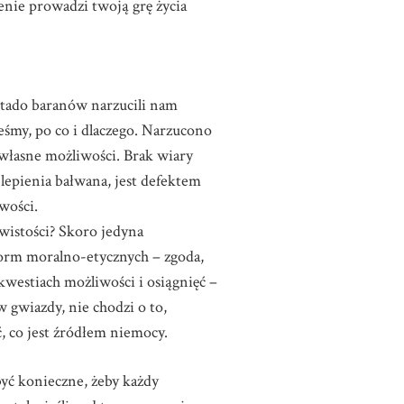
enie prowadzi twoją grę życia
stado baranów narzucili nam
śmy, po co i dlaczego. Narzucono
własne możliwości. Brak wiary
 lepienia bałwana, jest defektem
wości.
ywistości? Skoro jedyna
 norm moralno-etycznych – zgoda,
kwestiach możliwości i osiągnięć –
w gwiazdy, nie chodzi o to,
, co jest źródłem niemocy.
być konieczne, żeby każdy