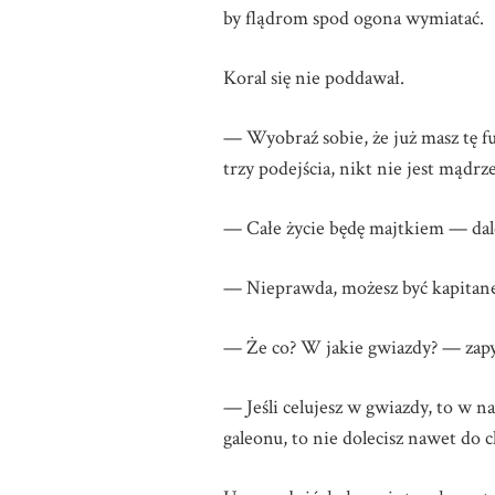
by flądrom spod ogona wymiatać.
Koral się nie poddawał.
— Wyobraź sobie, że już masz tę fun
trzy podejścia, nikt nie jest mądrze
— Całe życie będę majtkiem — da
— Nieprawda, możesz być kapitanem.
— Że co? W jakie gwiazdy? — zapy
— Jeśli celujesz w gwiazdy, to w na
galeonu, to nie dolecisz nawet do c