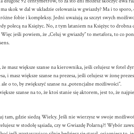
a na długość 92 centymetrów, to za sto dni możesz skoczyć dwa raz
co ma skok w dal w układzie celowania w gwiazdy? Ma i to sporo, 
różne fobie i kompleksy. Jedni uważają za szczyt swych możliwo
edy polecą na Księżyc. No, z tym lataniem na Księżyc to drobna 
ła. Więc jeśli powiem, że „Celuj w gwiazdy” to metafora, to co p
sens.
 że masz większe szanse na kierownika, jeśli celujesz w fotel dy
esa, i masz większe szanse na prezesa, jeśli celujesz w żonę prez
, ale o to, by zwiększyć szanse na „potencjalne możliwości”.
iększe szanse na to, że ktoś stanie się aktorem, jest to, że najpi
eluj tam, gdzie siedzą Wielcy. Jeśli nie wierzysz w swoje możliwoś
celujesz w stodołę sąsiada, czy w Gwiazdę Polarną?! Wybór zaws
hoć jeśli wystarczająco silnie będziesz się starał, osiągniesz to, 