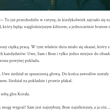
!!! — To już przechodziło w rutynę, że kiedykolwiek zajrzało się 
al, który będąc najgłośniejszym kibicem, a jednocześnie brat
ony ciężką pracą. W tym właśnie dniu miało się okazać, który z
ech kandydatów: Uwe, Sam i Bose i tylko jedno miejsce do obsad
leonu powyżej pokładu.
. Uwe siedział ze spuszczoną głową. Do końca zawodów zostały 
sem. Siedział na pokładzie i prawie płakał.
sobą głos Korala.
k mogę wygrać? Sam jest najszybszy, Bose najsilniejszy, a ja cóż…