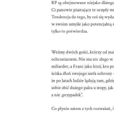
RP są obejmowane niejako dlatego, 
Ci panowie piastujący te urzędy mu
Tendencja do tego, by coś się wydar
w swoim umyśle jako potencjalną m
tylko to potwierdza.
Weźmy dwóch gości, którzy od małe
ochroniarzem. Nie ma nic złego w ja
miliarder, a Franc jako ktoś, kto p
ściska dłoń swojego szefa ochrony
że po latach ludzie lądują tam, g
sobie zbić dużego palca u stopy, j
a nie „przypadek”.
Co płynie zatem z tych rozważań, i