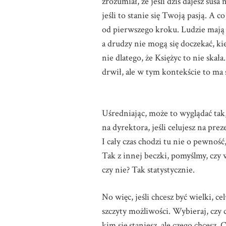
zrozumiał, że jeśli dziś dajesz sus
jeśli to stanie się Twoją pasją. A 
od pierwszego kroku. Ludzie mają 
a drudzy nie mogą się doczekać, ki
nie dlatego, że Księżyc to nie ska
drwił, ale w tym kontekście to ma 
Uśredniając, może to wyglądać tak,
na dyrektora, jeśli celujesz na prez
I cały czas chodzi tu nie o pewność
Tak z innej beczki, pomyślmy, czy w
czy nie? Tak statystycznie.
No więc, jeśli chcesz być wielki, c
szczyty możliwości. Wybieraj, czy 
kim się staniesz, ale czego chcesz. C