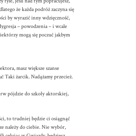
y tyle, jeśli nad tym popracujesz,
dlatego że każda podróż zaczyna się
ści by wyrazić inny wdzięczność,
dygresja – powodzenia – i wcale
oniektórzy mogą się poczuć jakbym
rektora, masz większe szanse
esa! Taki żarcik. Nadążamy przecież.
erw pójdzie do szkoły aktorskiej,
ci, to trudniej będzie ci osiągnąć
ze należy do ciebie. Nie wybór,
jeśli celując w Gwiazdy, będziesz