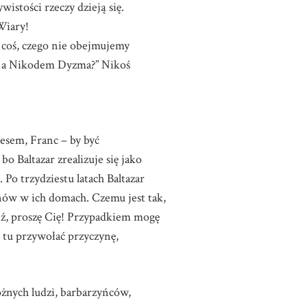
istości rzeczy dzieją się.
Wiary!
ć coś, czego nie obejmujemy
., a Nikodem Dyzma?” Nikoś
esem, Franc – by być
o Baltazar zrealizuje się jako
 Po trzydziestu latach Baltazar
anów w ich domach. Czemu jest tak,
eź, proszę Cię! Przypadkiem mogę
o tu przywołać przyczynę,
óżnych ludzi, barbarzyńców,