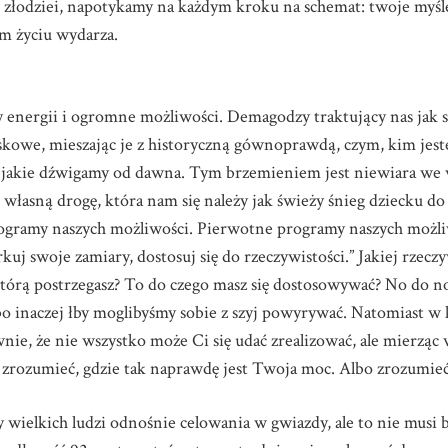
 złodziei, napotykamy na każdym kroku na schemat: twoje myśl
tym życiu wydarza.
energii i ogromne możliwości. Demagodzy traktujący nas jak 
owe, mieszając je z historyczną gównoprawdą, czym, kim jeste
 jakie dźwigamy od dawna. Tym brzemieniem jest niewiara we 
własną drogę, która nam się należy jak świeży śnieg dziecku do
rogramy naszych możliwości. Pierwotne programy naszych możli
kuj swoje zamiary, dostosuj się do rzeczywistości.” Jakiej rzecz
a, którą postrzegasz? To do czego masz się dostosowywać? No do
bo inaczej łby moglibyśmy sobie z szyj powyrywać. Natomiast w 
wnie, że nie wszystko może Ci się udać zrealizować, ale mierząc 
y zrozumieć, gdzie tak naprawdę jest Twoja moc. Albo zrozumieć
 wielkich ludzi odnośnie celowania w gwiazdy, ale to nie musi 