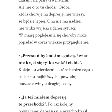
czasami zła passa trwa latami.
Ale nie o to tu chodzi. Osoba,
która choruje na depresję, nie wierzy,
że będzie lepiej. Ona nie ma nadziei,
nie widzi wyjścia z danej sytuacji.
W miarę pogłębiania się choroby może
popadać w coraz większe przygnębienie.
•
„Przestań być takim egoistą, świat
nie kręci się tylko wokół ciebie”.
Kolejne stwierdzenie, które bardzo często
pada z ust najbliższych i powoduje
poczucie winy u drugiej osoby.
•
„Ja też miałem depresję,
to przechodzi”.
Po raz kolejny
powtarzam: depresja nie przechodzi jak