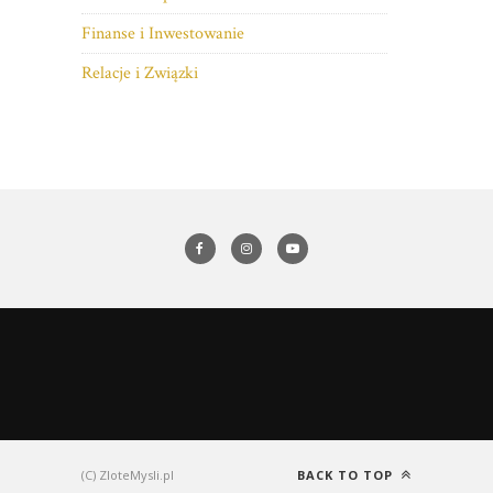
Finanse i Inwestowanie
Relacje i Związki
(C) ZloteMysli.pl
BACK TO TOP