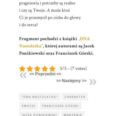
pragnienia i potrzeby są realne
i czy są Twoje. A może ktoś
Ci je przemycił po cichu do głowy
i do serca?
Fragment pochodzi z książki
„DNA
Nastolatka”
, której autorami są Jacek
Ponikiewski oraz Franciszek Górski.
5/5 - (7 votes)
<< Poprzedni <<
>> Następny >>
"DNA NASTOLATKA"
CHARAKTER
EMOCJE
FRANCISZEK GÓRSKI
JACEK PONIKIEWSKI
MARZENIA